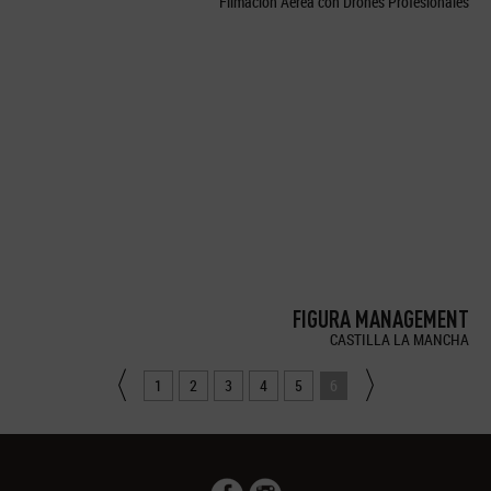
Filmación Aérea con Drones Profesionales
FIGURA MANAGEMENT
CASTILLA LA MANCHA
1
2
3
4
5
6