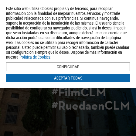
Este sitio web utiliza Cookies propias y de terceros, para recopilar
información con la finalidad de mejorar nuestros servicios y mostrarle
publicidad relacionada con sus preferencias. Si continúa navegando,
supone la aceptación de la instalación de las mismas. El usuario tiene la
posibilidad de configurar su navegador pudiendo, si así lo desea, impedir
que sean instaladas en su disco duro, aunque deberá tener en cuenta que
dicha acción podrá ocasionar dificultades de navegación de la página
Quiénes somos
Turismo
Política de Privacidad
Aviso Legal
web. Las cookies no se utilizan para recoger información de carácter
Política de Cookies
personal. Usted puede permitir su uso o rechazarlo, también puede cambiar
su configuración siempre que lo desee. Dispone de más información en
BUSCAR
nuestra
Política de Cookies
.
CONFIGURAR
ACEPTAR TODAS
#FilmCLM
#RuedaenCLM