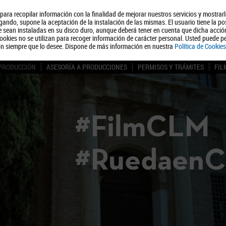
, para recopilar información con la finalidad de mejorar nuestros servicios y mostrar
Quiénes somos
Turismo
Polít
ando, supone la aceptación de la instalación de las mismas. El usuario tiene la po
ue sean instaladas en su disco duro, aunque deberá tener en cuenta que dicha acci
ookies no se utilizan para recoger información de carácter personal. Usted puede pe
ón siempre que lo desee. Dispone de más información en nuestra
Política de Cookies
 PRODUCCIÓN
ASESORÍA A PRODUCCIONES
PERMISOS Y TRÁMITES
FIL
#FilmCLM
#Ruedaen