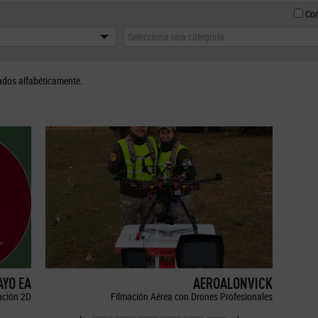
Con
Selecciona una categoría
ados alfabéticamente.
YO EA
AEROALONVICK
ción 2D
Filmación Aérea con Drones Profesionales