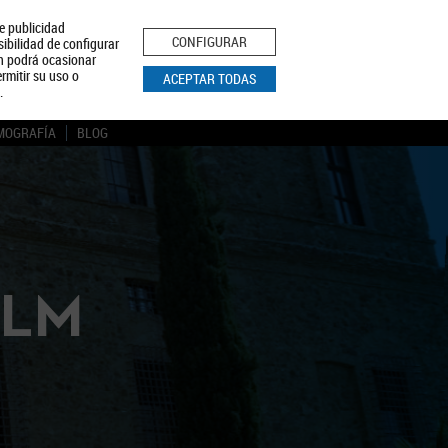
le publicidad
ica de Privacidad
Aviso Legal
Política de Cookies
CONFIGURAR
sibilidad de configurar
ón podrá ocasionar
BUSCAR
rmitir su uso o
ACEPTAR TODAS
.
MOGRAFÍA
BLOG
CLM