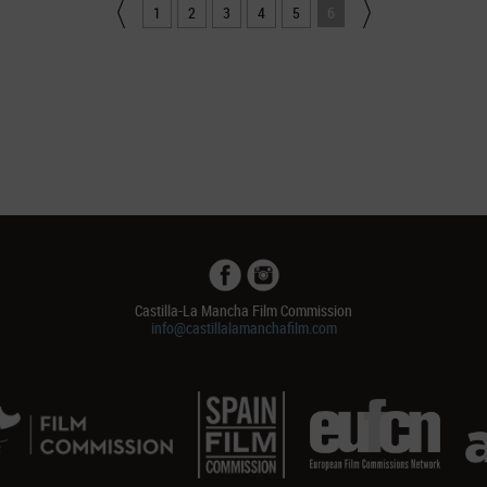
1
2
3
4
5
6
Castilla-La Mancha Film Commission
info@castillalamanchafilm.com