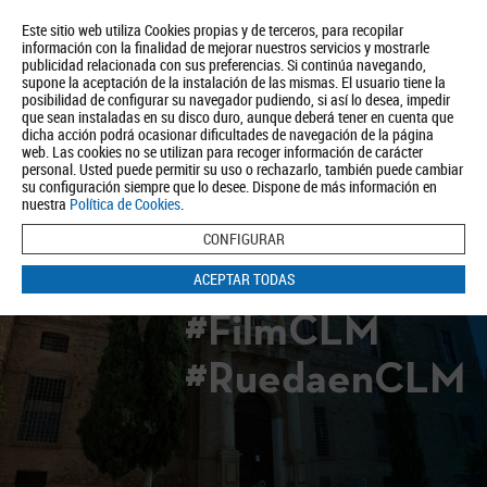
Este sitio web utiliza Cookies propias y de terceros, para recopilar
información con la finalidad de mejorar nuestros servicios y mostrarle
publicidad relacionada con sus preferencias. Si continúa navegando,
supone la aceptación de la instalación de las mismas. El usuario tiene la
posibilidad de configurar su navegador pudiendo, si así lo desea, impedir
que sean instaladas en su disco duro, aunque deberá tener en cuenta que
dicha acción podrá ocasionar dificultades de navegación de la página
Quiénes somos
Turismo
Política de Privacidad
Aviso Legal
web. Las cookies no se utilizan para recoger información de carácter
Política de Cookies
personal. Usted puede permitir su uso o rechazarlo, también puede cambiar
su configuración siempre que lo desee. Dispone de más información en
BUSCAR
nuestra
Política de Cookies
.
CONFIGURAR
ACEPTAR TODAS
#FilmCLM
#RuedaenCLM