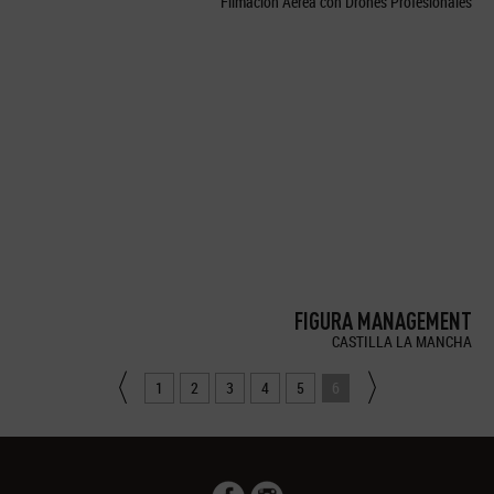
Filmación Aérea con Drones Profesionales
FIGURA MANAGEMENT
CASTILLA LA MANCHA
1
2
3
4
5
6