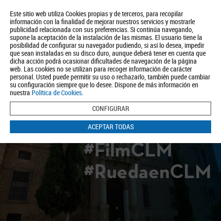
Este sitio web utiliza Cookies propias y de terceros, para recopilar
información con la finalidad de mejorar nuestros servicios y mostrarle
publicidad relacionada con sus preferencias. Si continúa navegando,
supone la aceptación de la instalación de las mismas. El usuario tiene la
posibilidad de configurar su navegador pudiendo, si así lo desea, impedir
que sean instaladas en su disco duro, aunque deberá tener en cuenta que
dicha acción podrá ocasionar dificultades de navegación de la página
Quiénes somos
Turismo
Política de Privacidad
Aviso Legal
web. Las cookies no se utilizan para recoger información de carácter
Política de Cookies
personal. Usted puede permitir su uso o rechazarlo, también puede cambiar
su configuración siempre que lo desee. Dispone de más información en
BUSCAR
nuestra
Política de Cookies
.
CONFIGURAR
ACEPTAR TODAS
#FilmCLM
#RuedaenCLM