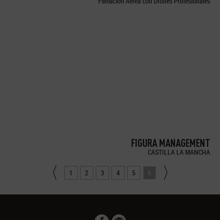
Filmación Aérea con Drones Profesionales
FIGURA MANAGEMENT
CASTILLA LA MANCHA
1
2
3
4
5
6