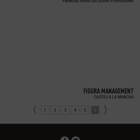
Filmación Aérea con Drones Profesionales
FIGURA MANAGEMENT
CASTILLA LA MANCHA
1
2
3
4
5
6