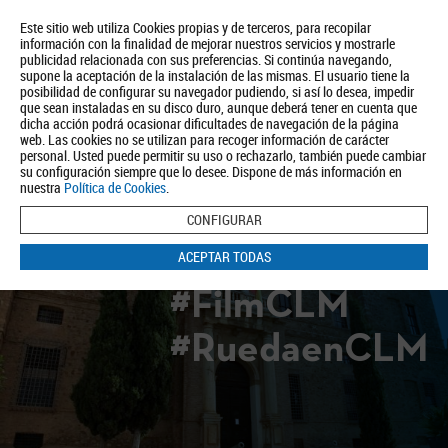
Este sitio web utiliza Cookies propias y de terceros, para recopilar
información con la finalidad de mejorar nuestros servicios y mostrarle
publicidad relacionada con sus preferencias. Si continúa navegando,
supone la aceptación de la instalación de las mismas. El usuario tiene la
posibilidad de configurar su navegador pudiendo, si así lo desea, impedir
que sean instaladas en su disco duro, aunque deberá tener en cuenta que
dicha acción podrá ocasionar dificultades de navegación de la página
Quiénes somos
Turismo
Política de Privacidad
Aviso Legal
web. Las cookies no se utilizan para recoger información de carácter
Política de Cookies
personal. Usted puede permitir su uso o rechazarlo, también puede cambiar
su configuración siempre que lo desee. Dispone de más información en
BUSCAR
nuestra
Política de Cookies
.
CONFIGURAR
ACEPTAR TODAS
#FilmCLM
#RuedaenCLM