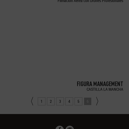
Filmación Aérea con Drones Profesionales
FIGURA MANAGEMENT
CASTILLA LA MANCHA
1
2
3
4
5
6