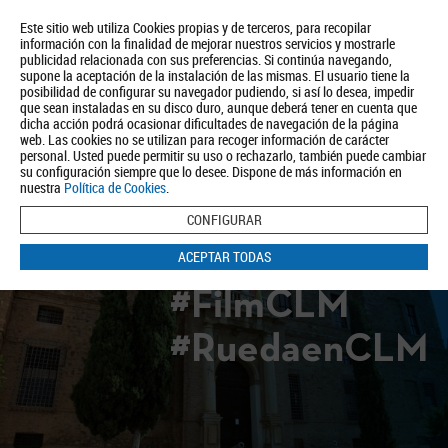
Este sitio web utiliza Cookies propias y de terceros, para recopilar
información con la finalidad de mejorar nuestros servicios y mostrarle
publicidad relacionada con sus preferencias. Si continúa navegando,
supone la aceptación de la instalación de las mismas. El usuario tiene la
posibilidad de configurar su navegador pudiendo, si así lo desea, impedir
que sean instaladas en su disco duro, aunque deberá tener en cuenta que
dicha acción podrá ocasionar dificultades de navegación de la página
Quiénes somos
Turismo
Política de Privacidad
Aviso Legal
web. Las cookies no se utilizan para recoger información de carácter
Política de Cookies
personal. Usted puede permitir su uso o rechazarlo, también puede cambiar
su configuración siempre que lo desee. Dispone de más información en
BUSCAR
nuestra
Política de Cookies
.
CONFIGURAR
ACEPTAR TODAS
#FilmCLM
#RuedaenCLM