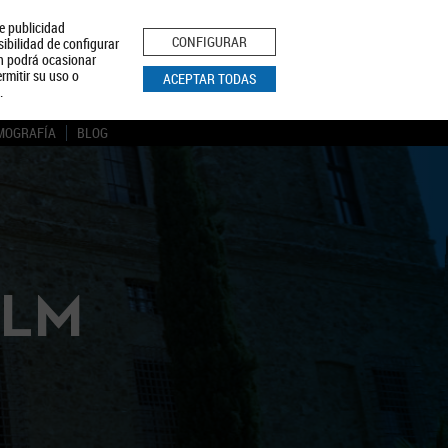
le publicidad
ica de Privacidad
Aviso Legal
Política de Cookies
CONFIGURAR
sibilidad de configurar
ón podrá ocasionar
BUSCAR
rmitir su uso o
ACEPTAR TODAS
.
MOGRAFÍA
BLOG
CLM