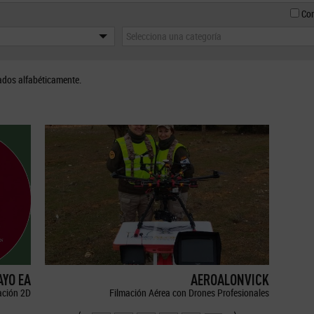
Con
Selecciona una categoría
ados alfabéticamente.
YO EA
AEROALONVICK
ción 2D
Filmación Aérea con Drones Profesionales