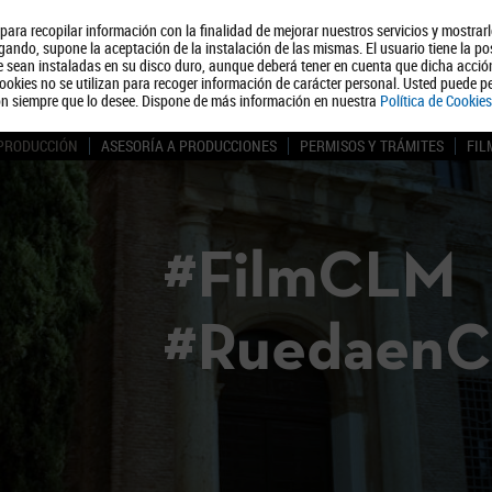
, para recopilar información con la finalidad de mejorar nuestros servicios y mostrar
Quiénes somos
Turismo
Polít
ando, supone la aceptación de la instalación de las mismas. El usuario tiene la po
ue sean instaladas en su disco duro, aunque deberá tener en cuenta que dicha acci
ookies no se utilizan para recoger información de carácter personal. Usted puede pe
ón siempre que lo desee. Dispone de más información en nuestra
Política de Cookies
 PRODUCCIÓN
ASESORÍA A PRODUCCIONES
PERMISOS Y TRÁMITES
FIL
#FilmCLM
#Ruedaen