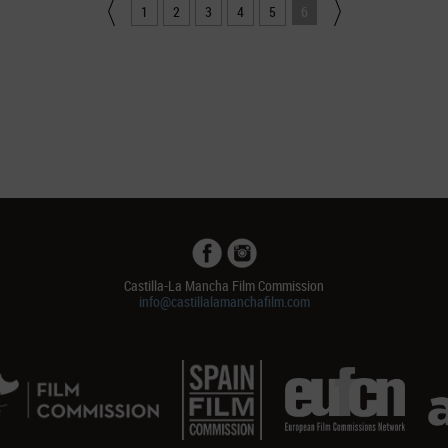
1
2
3
4
5
6
Castilla-La Mancha Film Commission
info@castillalamanchafilm.com