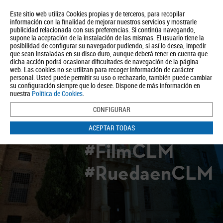
Este sitio web utiliza Cookies propias y de terceros, para recopilar
información con la finalidad de mejorar nuestros servicios y mostrarle
publicidad relacionada con sus preferencias. Si continúa navegando,
supone la aceptación de la instalación de las mismas. El usuario tiene la
posibilidad de configurar su navegador pudiendo, si así lo desea, impedir
que sean instaladas en su disco duro, aunque deberá tener en cuenta que
dicha acción podrá ocasionar dificultades de navegación de la página
Quiénes somos
Turismo
Política de Privacidad
Aviso Legal
web. Las cookies no se utilizan para recoger información de carácter
Política de Cookies
personal. Usted puede permitir su uso o rechazarlo, también puede cambiar
su configuración siempre que lo desee. Dispone de más información en
BUSCAR
nuestra
Política de Cookies
.
CONFIGURAR
ACEPTAR TODAS
#FilmCLM
#RuedaenCLM