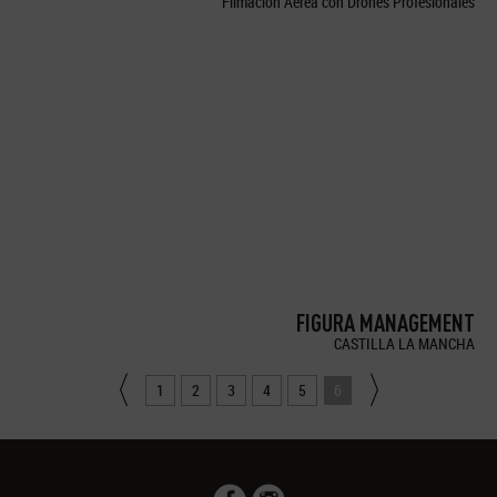
Filmación Aérea con Drones Profesionales
FIGURA MANAGEMENT
CASTILLA LA MANCHA
1
2
3
4
5
6