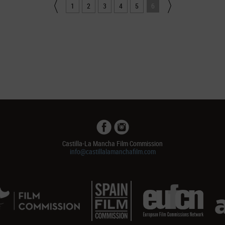
1
2
3
4
5
6
Castilla-La Mancha Film Commission
info@castillalamanchafilm.com