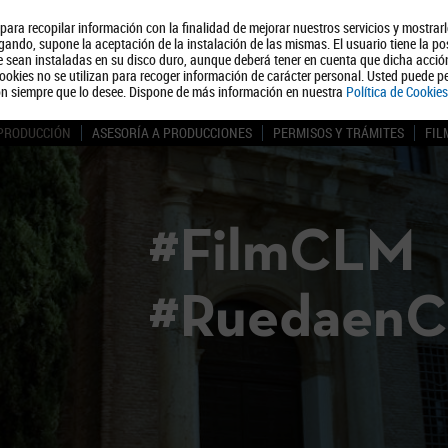
, para recopilar información con la finalidad de mejorar nuestros servicios y mostrar
Quiénes somos
Turismo
Polít
ando, supone la aceptación de la instalación de las mismas. El usuario tiene la po
ue sean instaladas en su disco duro, aunque deberá tener en cuenta que dicha acci
ookies no se utilizan para recoger información de carácter personal. Usted puede pe
ón siempre que lo desee. Dispone de más información en nuestra
Política de Cookies
 PRODUCCIÓN
ASESORÍA A PRODUCCIONES
PERMISOS Y TRÁMITES
FIL
#FilmCLM
#Ruedaen