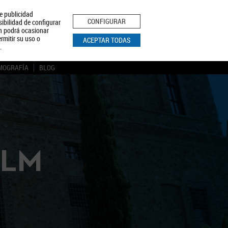
le publicidad
ica de Privacidad
Aviso Legal
Política de Cookies
CONFIGURAR
sibilidad de configurar
ón podrá ocasionar
BUSCAR
rmitir su uso o
ACEPTAR TODAS
.
MOGRAFÍA
BLOG
CLM