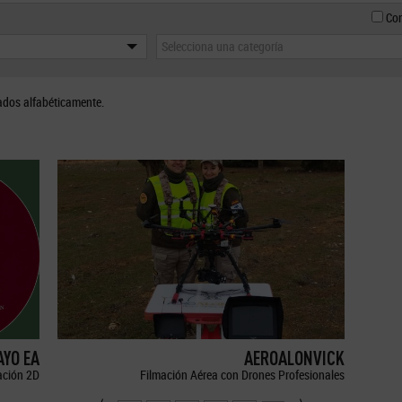
Con
Selecciona una categoría
ados alfabéticamente.
YO EA
AEROALONVICK
ción 2D
Filmación Aérea con Drones Profesionales