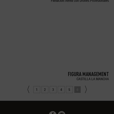
Filmación Aérea con Drones Profesionales
FIGURA MANAGEMENT
CASTILLA LA MANCHA
1
2
3
4
5
6