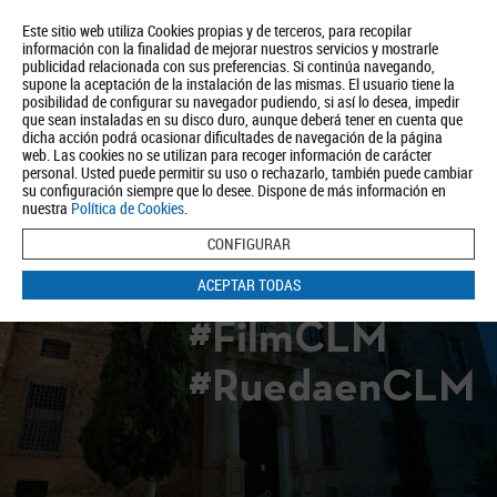
Este sitio web utiliza Cookies propias y de terceros, para recopilar
información con la finalidad de mejorar nuestros servicios y mostrarle
publicidad relacionada con sus preferencias. Si continúa navegando,
supone la aceptación de la instalación de las mismas. El usuario tiene la
posibilidad de configurar su navegador pudiendo, si así lo desea, impedir
que sean instaladas en su disco duro, aunque deberá tener en cuenta que
dicha acción podrá ocasionar dificultades de navegación de la página
Quiénes somos
Turismo
Política de Privacidad
Aviso Legal
web. Las cookies no se utilizan para recoger información de carácter
Política de Cookies
personal. Usted puede permitir su uso o rechazarlo, también puede cambiar
su configuración siempre que lo desee. Dispone de más información en
BUSCAR
nuestra
Política de Cookies
.
CONFIGURAR
ACEPTAR TODAS
#FilmCLM
#RuedaenCLM