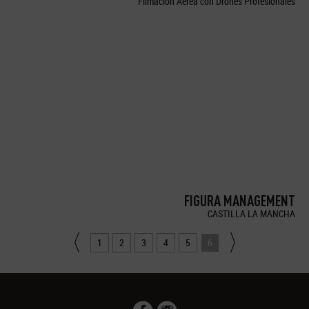
Filmación Aérea con Drones Profesionales
FIGURA MANAGEMENT
CASTILLA LA MANCHA
1
2
3
4
5
6