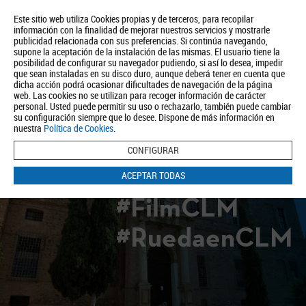
Este sitio web utiliza Cookies propias y de terceros, para recopilar
información con la finalidad de mejorar nuestros servicios y mostrarle
publicidad relacionada con sus preferencias. Si continúa navegando,
supone la aceptación de la instalación de las mismas. El usuario tiene la
posibilidad de configurar su navegador pudiendo, si así lo desea, impedir
que sean instaladas en su disco duro, aunque deberá tener en cuenta que
dicha acción podrá ocasionar dificultades de navegación de la página
Quiénes somos
Turismo
Política de Privacidad
Aviso Legal
web. Las cookies no se utilizan para recoger información de carácter
Política de Cookies
personal. Usted puede permitir su uso o rechazarlo, también puede cambiar
su configuración siempre que lo desee. Dispone de más información en
BUSCAR
nuestra
Política de Cookies
.
CONFIGURAR
ACEPTAR TODAS
#FilmCLM
#RuedaenCLM