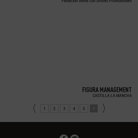
Filmación Aérea con Drones Profesionales
FIGURA MANAGEMENT
CASTILLA LA MANCHA
1
2
3
4
5
6