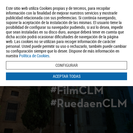
Este sitio web utiliza Cookies propias y de terceros, para recopilar
información con la finalidad de mejorar nuestros servicios y mostrarle
publicidad relacionada con sus preferencias. Si continúa navegando,
supone la aceptación de la instalación de las mismas. El usuario tiene la
posibilidad de configurar su navegador pudiendo, si así lo desea, impedir
que sean instaladas en su disco duro, aunque deberá tener en cuenta que
dicha acción podrá ocasionar dificultades de navegación de la página
Quiénes somos
Turismo
Política de Privacidad
Aviso Legal
web. Las cookies no se utilizan para recoger información de carácter
Política de Cookies
personal. Usted puede permitir su uso o rechazarlo, también puede cambiar
su configuración siempre que lo desee. Dispone de más información en
BUSCAR
nuestra
Política de Cookies
.
CONFIGURAR
ACEPTAR TODAS
#FilmCLM
#RuedaenCLM