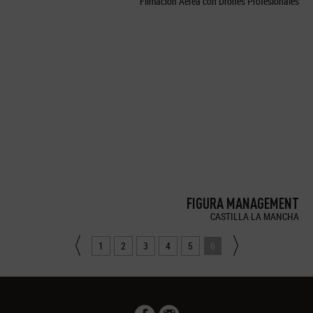
Filmación Aérea con Drones Profesionales
FIGURA MANAGEMENT
CASTILLA LA MANCHA
1
2
3
4
5
6