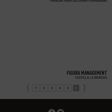
Filmación Aérea con Drones Profesionales
FIGURA MANAGEMENT
CASTILLA LA MANCHA
1
2
3
4
5
6