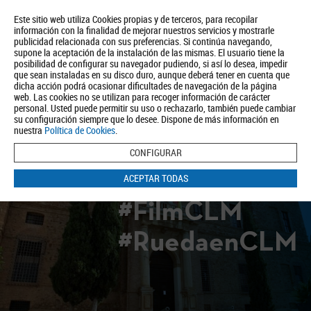
Este sitio web utiliza Cookies propias y de terceros, para recopilar
información con la finalidad de mejorar nuestros servicios y mostrarle
publicidad relacionada con sus preferencias. Si continúa navegando,
supone la aceptación de la instalación de las mismas. El usuario tiene la
posibilidad de configurar su navegador pudiendo, si así lo desea, impedir
que sean instaladas en su disco duro, aunque deberá tener en cuenta que
dicha acción podrá ocasionar dificultades de navegación de la página
Quiénes somos
Turismo
Política de Privacidad
Aviso Legal
web. Las cookies no se utilizan para recoger información de carácter
Política de Cookies
personal. Usted puede permitir su uso o rechazarlo, también puede cambiar
su configuración siempre que lo desee. Dispone de más información en
BUSCAR
nuestra
Política de Cookies
.
CONFIGURAR
ACEPTAR TODAS
#FilmCLM
#RuedaenCLM