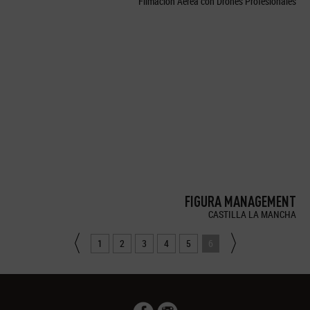
Filmación Aérea con Drones Profesionales
FIGURA MANAGEMENT
CASTILLA LA MANCHA
1
2
3
4
5
6