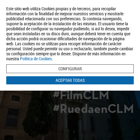
Este sitio web utiliza Cookies propias y de terceros, para recopilar
información con la finalidad de mejorar nuestros servicios y mostrarle
publicidad relacionada con sus preferencias. Si continúa navegando,
supone la aceptación de la instalación de las mismas. El usuario tiene la
posibilidad de configurar su navegador pudiendo, si así lo desea, impedir
que sean instaladas en su disco duro, aunque deberá tener en cuenta que
dicha acción podrá ocasionar dificultades de navegación de la página
Quiénes somos
Turismo
Política de Privacidad
Aviso Legal
web. Las cookies no se utilizan para recoger información de carácter
Política de Cookies
personal. Usted puede permitir su uso o rechazarlo, también puede cambiar
su configuración siempre que lo desee. Dispone de más información en
BUSCAR
nuestra
Política de Cookies
.
CONFIGURAR
ACEPTAR TODAS
#FilmCLM
#RuedaenCLM