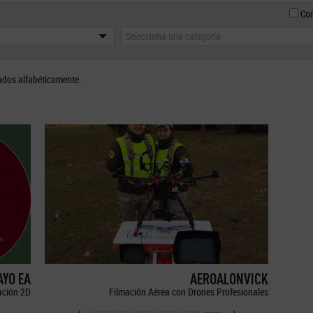
Con
Selecciona una categoría
ados alfabéticamente.
YO EA
AEROALONVICK
ción 2D
Filmación Aérea con Drones Profesionales