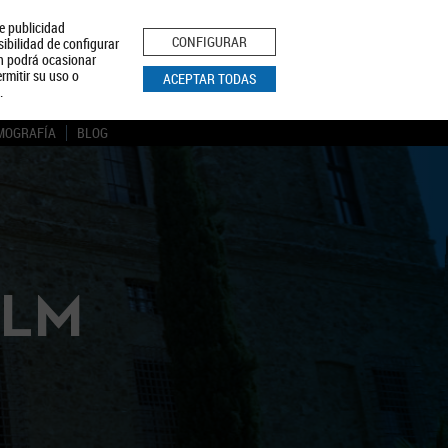
le publicidad
ica de Privacidad
Aviso Legal
Política de Cookies
CONFIGURAR
sibilidad de configurar
ón podrá ocasionar
BUSCAR
rmitir su uso o
ACEPTAR TODAS
.
MOGRAFÍA
BLOG
CLM