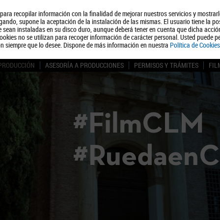
, para recopilar información con la finalidad de mejorar nuestros servicios y mostrar
Quiénes somos
Turismo
Polít
ando, supone la aceptación de la instalación de las mismas. El usuario tiene la po
ue sean instaladas en su disco duro, aunque deberá tener en cuenta que dicha acci
ookies no se utilizan para recoger información de carácter personal. Usted puede pe
ón siempre que lo desee. Dispone de más información en nuestra
Política de Cookies
 PRODUCCIÓN
ASESORÍA A PRODUCCIONES
PERMISOS Y TRÁMITES
FIL
#FilmCLM
#Ruedaen