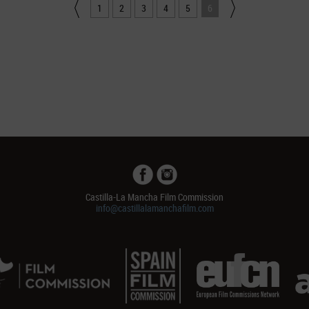
1
2
3
4
5
6
Castilla-La Mancha Film Commission
info@castillalamanchafilm.com