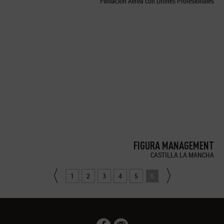
Filmación Aérea con Drones Profesionales
FIGURA MANAGEMENT
CASTILLA LA MANCHA
1
2
3
4
5
6