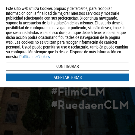
Este sitio web utiliza Cookies propias y de terceros, para recopilar
información con la finalidad de mejorar nuestros servicios y mostrarle
publicidad relacionada con sus preferencias. Si continúa navegando,
supone la aceptación de la instalación de las mismas. El usuario tiene la
posibilidad de configurar su navegador pudiendo, si así lo desea, impedir
que sean instaladas en su disco duro, aunque deberá tener en cuenta que
dicha acción podrá ocasionar dificultades de navegación de la página
Quiénes somos
Turismo
Política de Privacidad
Aviso Legal
web. Las cookies no se utilizan para recoger información de carácter
Política de Cookies
personal. Usted puede permitir su uso o rechazarlo, también puede cambiar
su configuración siempre que lo desee. Dispone de más información en
BUSCAR
nuestra
Política de Cookies
.
CONFIGURAR
ACEPTAR TODAS
#FilmCLM
#RuedaenCLM