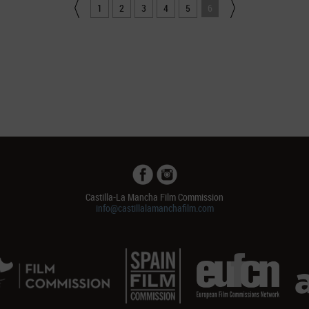
1
2
3
4
5
6
Castilla-La Mancha Film Commission
info@castillalamanchafilm.com