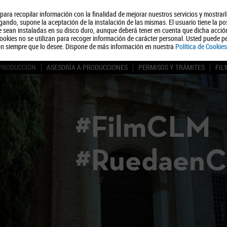
, para recopilar información con la finalidad de mejorar nuestros servicios y mostrar
Quiénes somos
Turismo
Polít
ando, supone la aceptación de la instalación de las mismas. El usuario tiene la po
ue sean instaladas en su disco duro, aunque deberá tener en cuenta que dicha acci
ookies no se utilizan para recoger información de carácter personal. Usted puede pe
ón siempre que lo desee. Dispone de más información en nuestra
Política de Cookies
 PRODUCCIÓN
ASESORÍA A PRODUCCIONES
PERMISOS Y TRÁMITES
FIL
#FilmCLM
#Ruedaen