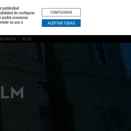
le publicidad
ica de Privacidad
Aviso Legal
Política de Cookies
CONFIGURAR
sibilidad de configurar
ón podrá ocasionar
BUSCAR
rmitir su uso o
ACEPTAR TODAS
.
MOGRAFÍA
BLOG
CLM