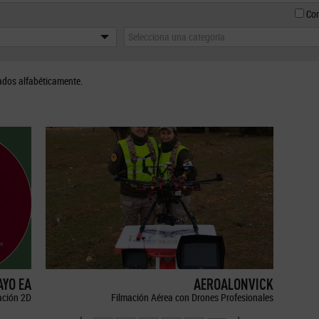
Con
Selecciona una categoría
ados alfabéticamente.
YO EA
AEROALONVICK
ción 2D
Filmación Aérea con Drones Profesionales