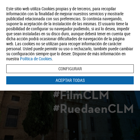
Este sitio web utiliza Cookies propias y de terceros, para recopilar
información con la finalidad de mejorar nuestros servicios y mostrarle
publicidad relacionada con sus preferencias. Si continúa navegando,
supone la aceptación de la instalación de las mismas. El usuario tiene la
posibilidad de configurar su navegador pudiendo, si así lo desea, impedir
que sean instaladas en su disco duro, aunque deberá tener en cuenta que
dicha acción podrá ocasionar dificultades de navegación de la página
Quiénes somos
Turismo
Política de Privacidad
Aviso Legal
web. Las cookies no se utilizan para recoger información de carácter
Política de Cookies
personal. Usted puede permitir su uso o rechazarlo, también puede cambiar
su configuración siempre que lo desee. Dispone de más información en
BUSCAR
nuestra
Política de Cookies
.
CONFIGURAR
ACEPTAR TODAS
#FilmCLM
#RuedaenCLM