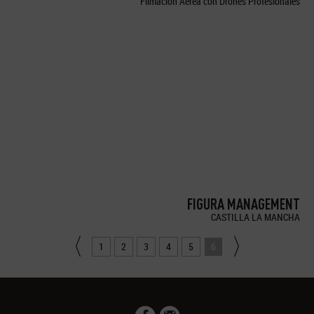
Filmación Aérea con Drones Profesionales
FIGURA MANAGEMENT
CASTILLA LA MANCHA
1
2
3
4
5
6