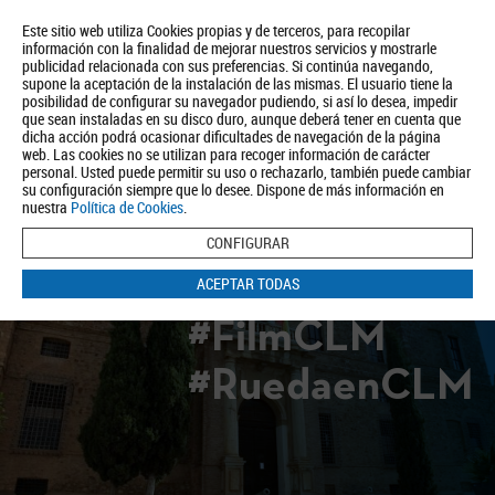
Este sitio web utiliza Cookies propias y de terceros, para recopilar
información con la finalidad de mejorar nuestros servicios y mostrarle
publicidad relacionada con sus preferencias. Si continúa navegando,
supone la aceptación de la instalación de las mismas. El usuario tiene la
posibilidad de configurar su navegador pudiendo, si así lo desea, impedir
que sean instaladas en su disco duro, aunque deberá tener en cuenta que
dicha acción podrá ocasionar dificultades de navegación de la página
Quiénes somos
Turismo
Política de Privacidad
Aviso Legal
web. Las cookies no se utilizan para recoger información de carácter
Política de Cookies
personal. Usted puede permitir su uso o rechazarlo, también puede cambiar
su configuración siempre que lo desee. Dispone de más información en
BUSCAR
nuestra
Política de Cookies
.
CONFIGURAR
ACEPTAR TODAS
#FilmCLM
#RuedaenCLM