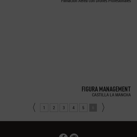
Filmación Aérea con Drones Profesionales
FIGURA MANAGEMENT
CASTILLA LA MANCHA
1
2
3
4
5
6