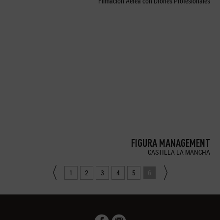
Filmación Aérea con Drones Profesionales
FIGURA MANAGEMENT
CASTILLA LA MANCHA
1
2
3
4
5
6