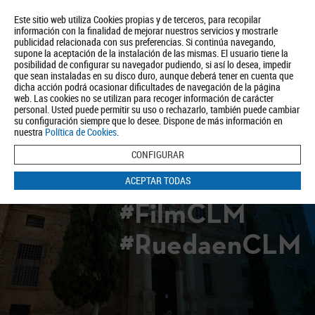
Este sitio web utiliza Cookies propias y de terceros, para recopilar
información con la finalidad de mejorar nuestros servicios y mostrarle
publicidad relacionada con sus preferencias. Si continúa navegando,
supone la aceptación de la instalación de las mismas. El usuario tiene la
posibilidad de configurar su navegador pudiendo, si así lo desea, impedir
que sean instaladas en su disco duro, aunque deberá tener en cuenta que
dicha acción podrá ocasionar dificultades de navegación de la página
Quiénes somos
Turismo
Política de Privacidad
Aviso Legal
web. Las cookies no se utilizan para recoger información de carácter
Política de Cookies
personal. Usted puede permitir su uso o rechazarlo, también puede cambiar
su configuración siempre que lo desee. Dispone de más información en
BUSCAR
nuestra
Política de Cookies
.
CONFIGURAR
ACEPTAR TODAS
#FilmCLM
#RuedaenCLM