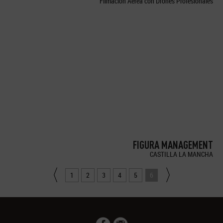
Filmación Aérea con Drones Profesionales
FIGURA MANAGEMENT
CASTILLA LA MANCHA
1
2
3
4
5
6