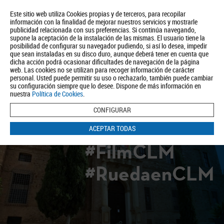
Este sitio web utiliza Cookies propias y de terceros, para recopilar
información con la finalidad de mejorar nuestros servicios y mostrarle
publicidad relacionada con sus preferencias. Si continúa navegando,
supone la aceptación de la instalación de las mismas. El usuario tiene la
posibilidad de configurar su navegador pudiendo, si así lo desea, impedir
que sean instaladas en su disco duro, aunque deberá tener en cuenta que
dicha acción podrá ocasionar dificultades de navegación de la página
Quiénes somos
Turismo
Política de Privacidad
Aviso Legal
web. Las cookies no se utilizan para recoger información de carácter
Política de Cookies
personal. Usted puede permitir su uso o rechazarlo, también puede cambiar
su configuración siempre que lo desee. Dispone de más información en
BUSCAR
nuestra
Política de Cookies
.
CONFIGURAR
ACEPTAR TODAS
#FilmCLM
#RuedaenCLM