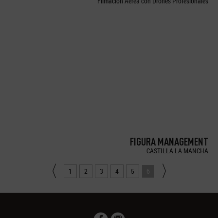
Filmación Aérea con Drones Profesionales
FIGURA MANAGEMENT
CASTILLA LA MANCHA
1
2
3
4
5
6