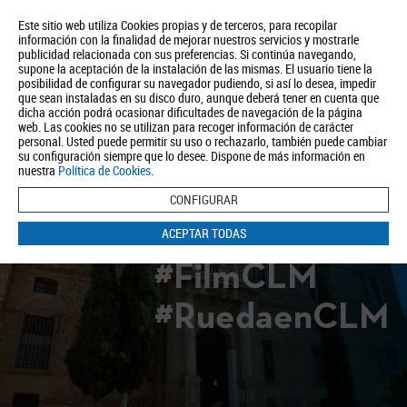
Este sitio web utiliza Cookies propias y de terceros, para recopilar
información con la finalidad de mejorar nuestros servicios y mostrarle
publicidad relacionada con sus preferencias. Si continúa navegando,
supone la aceptación de la instalación de las mismas. El usuario tiene la
posibilidad de configurar su navegador pudiendo, si así lo desea, impedir
que sean instaladas en su disco duro, aunque deberá tener en cuenta que
dicha acción podrá ocasionar dificultades de navegación de la página
Quiénes somos
Turismo
Política de Privacidad
Aviso Legal
web. Las cookies no se utilizan para recoger información de carácter
Política de Cookies
personal. Usted puede permitir su uso o rechazarlo, también puede cambiar
su configuración siempre que lo desee. Dispone de más información en
BUSCAR
nuestra
Política de Cookies
.
CONFIGURAR
ACEPTAR TODAS
#FilmCLM
#RuedaenCLM