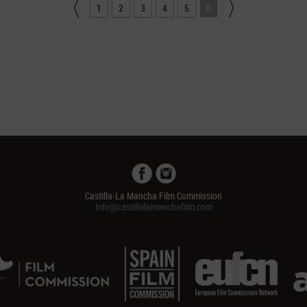
1
2
3
4
5
6
Castilla-La Mancha Film Commission
info@castillalamanchafilm.com