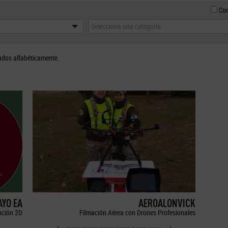
Con
Selecciona una categoría
ados alfabéticamente.
YO EA
AEROALONVICK
ción 2D
Filmación Aérea con Drones Profesionales