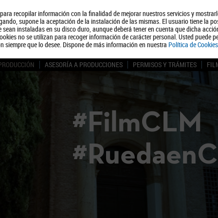
, para recopilar información con la finalidad de mejorar nuestros servicios y mostrar
Quiénes somos
Turismo
Polít
ando, supone la aceptación de la instalación de las mismas. El usuario tiene la po
ue sean instaladas en su disco duro, aunque deberá tener en cuenta que dicha acci
ookies no se utilizan para recoger información de carácter personal. Usted puede pe
ón siempre que lo desee. Dispone de más información en nuestra
Política de Cookies
 PRODUCCIÓN
ASESORÍA A PRODUCCIONES
PERMISOS Y TRÁMITES
FIL
#FilmCLM
#Ruedaen