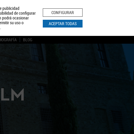
le publicidad
ica de Privacidad
Aviso Legal
Política de Cookies
CONFIGURAR
sibilidad de configurar
ón podrá ocasionar
BUSCAR
rmitir su uso o
ACEPTAR TODAS
.
MOGRAFÍA
BLOG
CLM