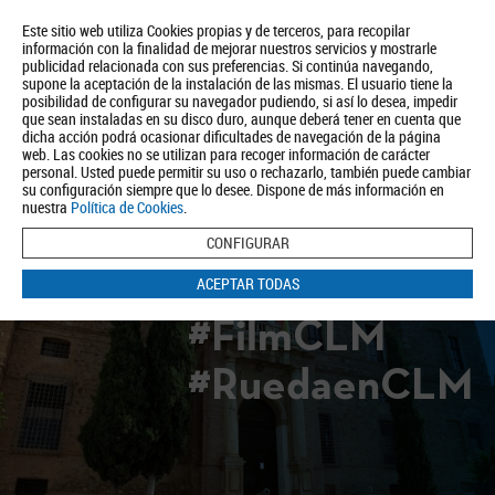
Este sitio web utiliza Cookies propias y de terceros, para recopilar
información con la finalidad de mejorar nuestros servicios y mostrarle
publicidad relacionada con sus preferencias. Si continúa navegando,
supone la aceptación de la instalación de las mismas. El usuario tiene la
posibilidad de configurar su navegador pudiendo, si así lo desea, impedir
que sean instaladas en su disco duro, aunque deberá tener en cuenta que
dicha acción podrá ocasionar dificultades de navegación de la página
Quiénes somos
Turismo
Política de Privacidad
Aviso Legal
web. Las cookies no se utilizan para recoger información de carácter
Política de Cookies
personal. Usted puede permitir su uso o rechazarlo, también puede cambiar
su configuración siempre que lo desee. Dispone de más información en
BUSCAR
nuestra
Política de Cookies
.
CONFIGURAR
ACEPTAR TODAS
#FilmCLM
#RuedaenCLM