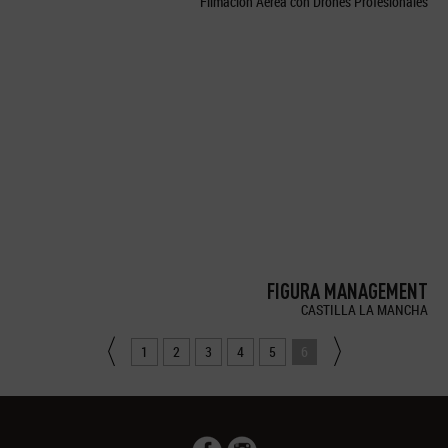
Filmación Aérea con Drones Profesionales
FIGURA MANAGEMENT
CASTILLA LA MANCHA
1
2
3
4
5
6