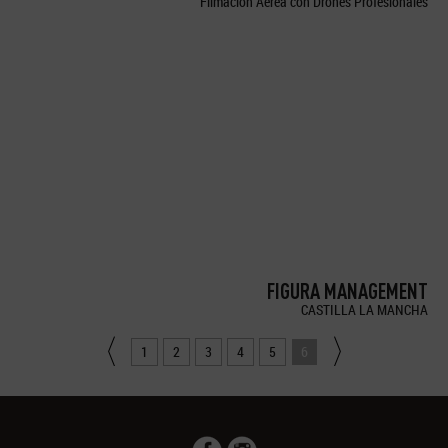
Filmación Aérea con Drones Profesionales
FIGURA MANAGEMENT
CASTILLA LA MANCHA
1
2
3
4
5
6