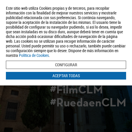
Este sitio web utiliza Cookies propias y de terceros, para recopilar
información con la finalidad de mejorar nuestros servicios y mostrarle
publicidad relacionada con sus preferencias. Si continúa navegando,
supone la aceptación de la instalación de las mismas. El usuario tiene la
posibilidad de configurar su navegador pudiendo, si así lo desea, impedir
que sean instaladas en su disco duro, aunque deberá tener en cuenta que
dicha acción podrá ocasionar dificultades de navegación de la página
Quiénes somos
Turismo
Política de Privacidad
Aviso Legal
web. Las cookies no se utilizan para recoger información de carácter
Política de Cookies
personal. Usted puede permitir su uso o rechazarlo, también puede cambiar
su configuración siempre que lo desee. Dispone de más información en
BUSCAR
nuestra
Política de Cookies
.
CONFIGURAR
ACEPTAR TODAS
#FilmCLM
#RuedaenCLM