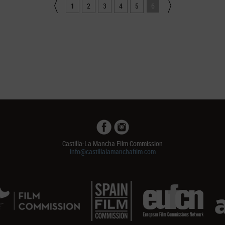
1
2
3
4
5
6
Castilla-La Mancha Film Commission
info@castillalamanchafilm.com