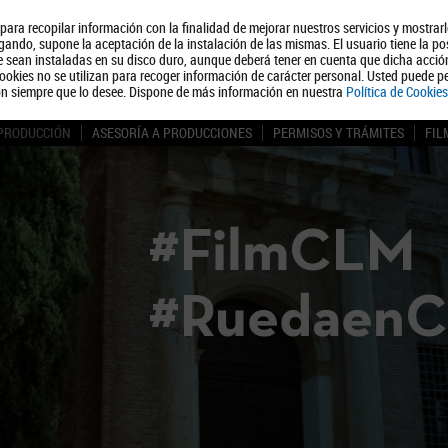
, para recopilar información con la finalidad de mejorar nuestros servicios y mostrar
Quiénes somos
Turismo
Polít
ando, supone la aceptación de la instalación de las mismas. El usuario tiene la po
ue sean instaladas en su disco duro, aunque deberá tener en cuenta que dicha acci
ookies no se utilizan para recoger información de carácter personal. Usted puede pe
ón siempre que lo desee. Dispone de más información en nuestra
Política de Cookies
 PRODUCCIÓN
ASESORÍA A PRODUCCIONES
PERMISOS Y TRÁMITES
FIL
#FilmCLM
#Ruedaen