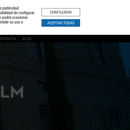
le publicidad
ica de Privacidad
Aviso Legal
Política de Cookies
CONFIGURAR
sibilidad de configurar
ón podrá ocasionar
BUSCAR
rmitir su uso o
ACEPTAR TODAS
.
MOGRAFÍA
BLOG
CLM