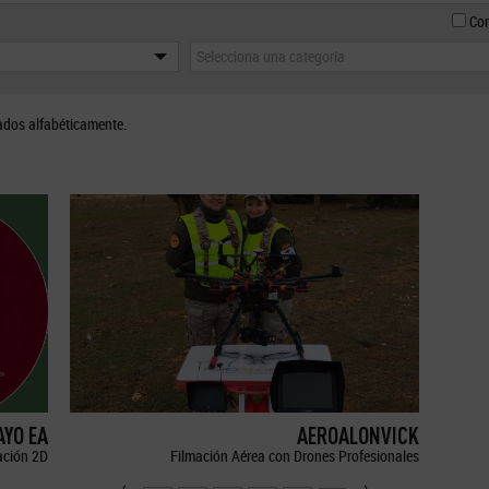
Con
Selecciona una categoría
ados alfabéticamente.
YO EA
AEROALONVICK
ción 2D
Filmación Aérea con Drones Profesionales