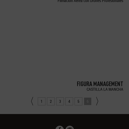
Filmación Aérea con Drones Profesionales
FIGURA MANAGEMENT
CASTILLA LA MANCHA
1
2
3
4
5
6