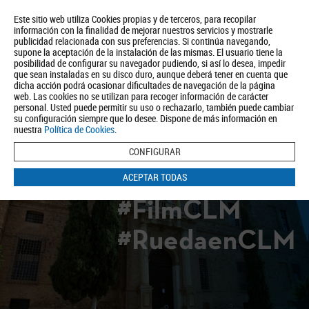
Este sitio web utiliza Cookies propias y de terceros, para recopilar
información con la finalidad de mejorar nuestros servicios y mostrarle
publicidad relacionada con sus preferencias. Si continúa navegando,
supone la aceptación de la instalación de las mismas. El usuario tiene la
posibilidad de configurar su navegador pudiendo, si así lo desea, impedir
que sean instaladas en su disco duro, aunque deberá tener en cuenta que
dicha acción podrá ocasionar dificultades de navegación de la página
Quiénes somos
Turismo
Política de Privacidad
Aviso Legal
web. Las cookies no se utilizan para recoger información de carácter
Política de Cookies
personal. Usted puede permitir su uso o rechazarlo, también puede cambiar
su configuración siempre que lo desee. Dispone de más información en
BUSCAR
nuestra
Política de Cookies
.
CONFIGURAR
ACEPTAR TODAS
#FilmCLM
#RuedaenCLM