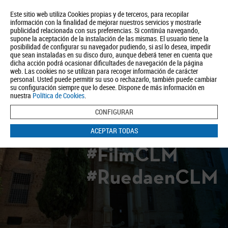
Este sitio web utiliza Cookies propias y de terceros, para recopilar
información con la finalidad de mejorar nuestros servicios y mostrarle
publicidad relacionada con sus preferencias. Si continúa navegando,
supone la aceptación de la instalación de las mismas. El usuario tiene la
posibilidad de configurar su navegador pudiendo, si así lo desea, impedir
que sean instaladas en su disco duro, aunque deberá tener en cuenta que
dicha acción podrá ocasionar dificultades de navegación de la página
Quiénes somos
Turismo
Política de Privacidad
Aviso Legal
web. Las cookies no se utilizan para recoger información de carácter
Política de Cookies
personal. Usted puede permitir su uso o rechazarlo, también puede cambiar
su configuración siempre que lo desee. Dispone de más información en
BUSCAR
nuestra
Política de Cookies
.
CONFIGURAR
ACEPTAR TODAS
#FilmCLM
#RuedaenCLM