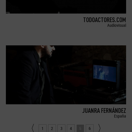
TODOACTORES.COM
Audiovisual
JUANRA FERNÁNDEZ
España
1
2
3
4
5
6