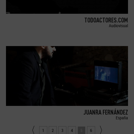
TODOACTORES.COM
Audiovisual
JUANRA FERNÁNDEZ
España
1
2
3
4
5
6