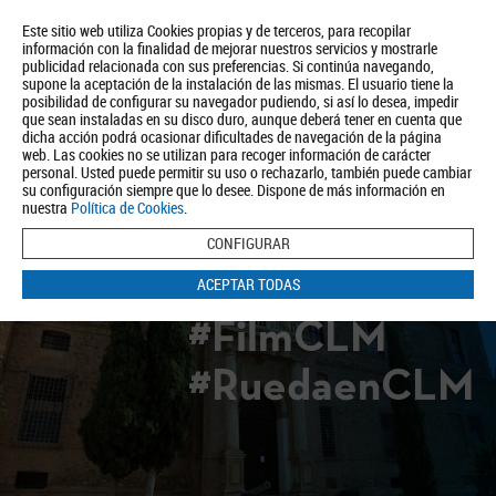
Este sitio web utiliza Cookies propias y de terceros, para recopilar
información con la finalidad de mejorar nuestros servicios y mostrarle
publicidad relacionada con sus preferencias. Si continúa navegando,
supone la aceptación de la instalación de las mismas. El usuario tiene la
posibilidad de configurar su navegador pudiendo, si así lo desea, impedir
que sean instaladas en su disco duro, aunque deberá tener en cuenta que
dicha acción podrá ocasionar dificultades de navegación de la página
Quiénes somos
Turismo
Política de Privacidad
Aviso Legal
web. Las cookies no se utilizan para recoger información de carácter
Política de Cookies
personal. Usted puede permitir su uso o rechazarlo, también puede cambiar
su configuración siempre que lo desee. Dispone de más información en
BUSCAR
nuestra
Política de Cookies
.
CONFIGURAR
ACEPTAR TODAS
#FilmCLM
#RuedaenCLM