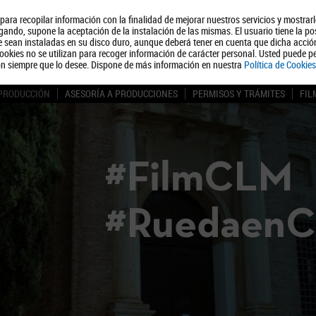
, para recopilar información con la finalidad de mejorar nuestros servicios y mostrar
Quiénes somos
Turismo
Polít
ando, supone la aceptación de la instalación de las mismas. El usuario tiene la po
ue sean instaladas en su disco duro, aunque deberá tener en cuenta que dicha acci
ookies no se utilizan para recoger información de carácter personal. Usted puede pe
ón siempre que lo desee. Dispone de más información en nuestra
Política de Cookies
 PRODUCCIÓN
ASESORÍA A PRODUCCIONES
PERMISOS Y TRÁMITES
FIL
#FilmCLM
#Ruedaen