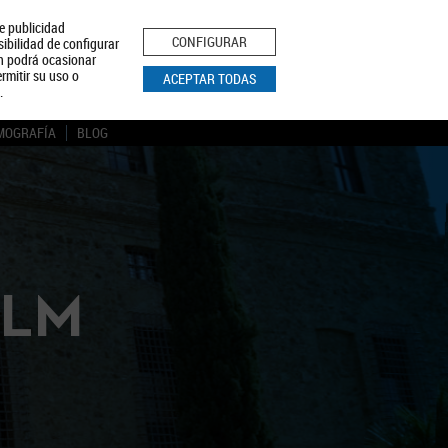
le publicidad
ica de Privacidad
Aviso Legal
Política de Cookies
CONFIGURAR
sibilidad de configurar
ón podrá ocasionar
BUSCAR
rmitir su uso o
ACEPTAR TODAS
.
MOGRAFÍA
BLOG
CLM