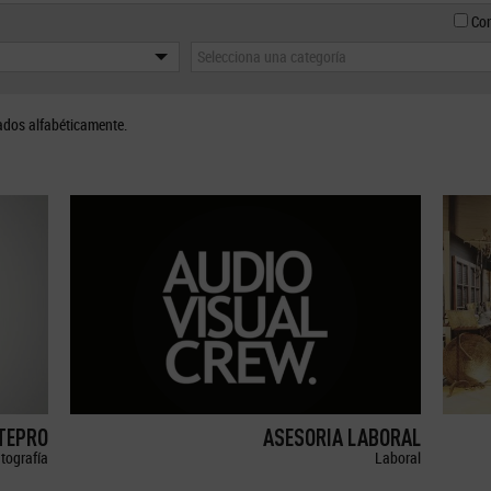
Con
Selecciona una categoría
ados alfabéticamente.
ETEPRO
ASESORIA LABORAL
tografía
Laboral