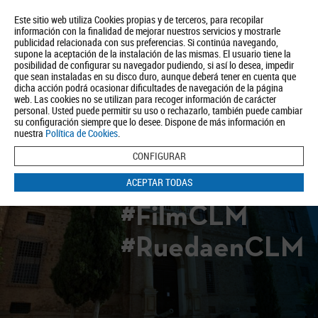
Este sitio web utiliza Cookies propias y de terceros, para recopilar
información con la finalidad de mejorar nuestros servicios y mostrarle
publicidad relacionada con sus preferencias. Si continúa navegando,
supone la aceptación de la instalación de las mismas. El usuario tiene la
posibilidad de configurar su navegador pudiendo, si así lo desea, impedir
que sean instaladas en su disco duro, aunque deberá tener en cuenta que
dicha acción podrá ocasionar dificultades de navegación de la página
Quiénes somos
Turismo
Política de Privacidad
Aviso Legal
web. Las cookies no se utilizan para recoger información de carácter
Política de Cookies
personal. Usted puede permitir su uso o rechazarlo, también puede cambiar
su configuración siempre que lo desee. Dispone de más información en
BUSCAR
nuestra
Política de Cookies
.
CONFIGURAR
ACEPTAR TODAS
#FilmCLM
#RuedaenCLM