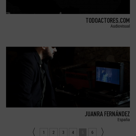
TODOACTORES.COM
Audiovisual
JUANRA FERNÁNDEZ
España
1
2
3
4
5
6