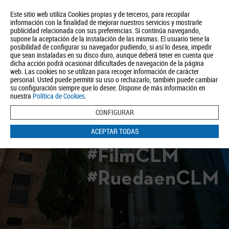
Este sitio web utiliza Cookies propias y de terceros, para recopilar
información con la finalidad de mejorar nuestros servicios y mostrarle
publicidad relacionada con sus preferencias. Si continúa navegando,
supone la aceptación de la instalación de las mismas. El usuario tiene la
posibilidad de configurar su navegador pudiendo, si así lo desea, impedir
que sean instaladas en su disco duro, aunque deberá tener en cuenta que
dicha acción podrá ocasionar dificultades de navegación de la página
Quiénes somos
Turismo
Política de Privacidad
Aviso Legal
web. Las cookies no se utilizan para recoger información de carácter
Política de Cookies
personal. Usted puede permitir su uso o rechazarlo, también puede cambiar
su configuración siempre que lo desee. Dispone de más información en
BUSCAR
nuestra
Política de Cookies
.
CONFIGURAR
ACEPTAR TODAS
#FilmCLM
#RuedaenCLM