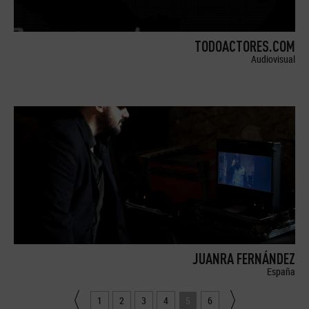
TODOACTORES.COM
Audiovisual
JUANRA FERNÁNDEZ
España
1
2
3
4
5
6