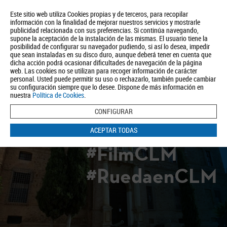
Este sitio web utiliza Cookies propias y de terceros, para recopilar
información con la finalidad de mejorar nuestros servicios y mostrarle
publicidad relacionada con sus preferencias. Si continúa navegando,
supone la aceptación de la instalación de las mismas. El usuario tiene la
posibilidad de configurar su navegador pudiendo, si así lo desea, impedir
que sean instaladas en su disco duro, aunque deberá tener en cuenta que
dicha acción podrá ocasionar dificultades de navegación de la página
Quiénes somos
Turismo
Política de Privacidad
Aviso Legal
web. Las cookies no se utilizan para recoger información de carácter
Política de Cookies
personal. Usted puede permitir su uso o rechazarlo, también puede cambiar
su configuración siempre que lo desee. Dispone de más información en
BUSCAR
nuestra
Política de Cookies
.
CONFIGURAR
ACEPTAR TODAS
#FilmCLM
#RuedaenCLM