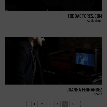
TODOACTORES.COM
Audiovisual
JUANRA FERNÁNDEZ
España
1
2
3
4
5
6