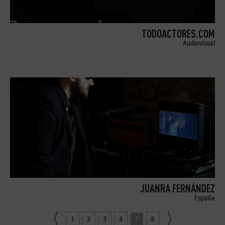
TODOACTORES.COM
Audiovisual
JUANRA FERNÁNDEZ
España
1
2
3
4
5
6