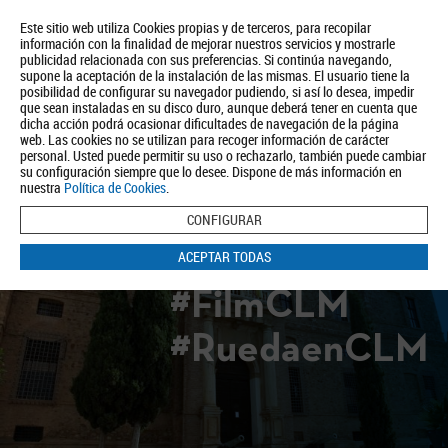
Este sitio web utiliza Cookies propias y de terceros, para recopilar
información con la finalidad de mejorar nuestros servicios y mostrarle
publicidad relacionada con sus preferencias. Si continúa navegando,
supone la aceptación de la instalación de las mismas. El usuario tiene la
posibilidad de configurar su navegador pudiendo, si así lo desea, impedir
que sean instaladas en su disco duro, aunque deberá tener en cuenta que
dicha acción podrá ocasionar dificultades de navegación de la página
Quiénes somos
Turismo
Política de Privacidad
Aviso Legal
web. Las cookies no se utilizan para recoger información de carácter
Política de Cookies
personal. Usted puede permitir su uso o rechazarlo, también puede cambiar
su configuración siempre que lo desee. Dispone de más información en
BUSCAR
nuestra
Política de Cookies
.
CONFIGURAR
ACEPTAR TODAS
#FilmCLM
#RuedaenCLM