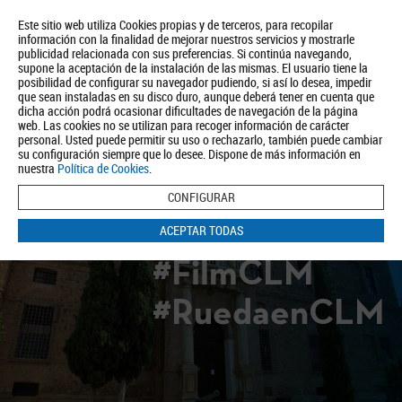
Este sitio web utiliza Cookies propias y de terceros, para recopilar
información con la finalidad de mejorar nuestros servicios y mostrarle
publicidad relacionada con sus preferencias. Si continúa navegando,
supone la aceptación de la instalación de las mismas. El usuario tiene la
posibilidad de configurar su navegador pudiendo, si así lo desea, impedir
que sean instaladas en su disco duro, aunque deberá tener en cuenta que
dicha acción podrá ocasionar dificultades de navegación de la página
Quiénes somos
Turismo
Política de Privacidad
Aviso Legal
web. Las cookies no se utilizan para recoger información de carácter
Política de Cookies
personal. Usted puede permitir su uso o rechazarlo, también puede cambiar
su configuración siempre que lo desee. Dispone de más información en
BUSCAR
nuestra
Política de Cookies
.
CONFIGURAR
ACEPTAR TODAS
#FilmCLM
#RuedaenCLM