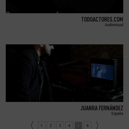
TODOACTORES.COM
Audiovisual
JUANRA FERNÁNDEZ
España
1
2
3
4
5
6