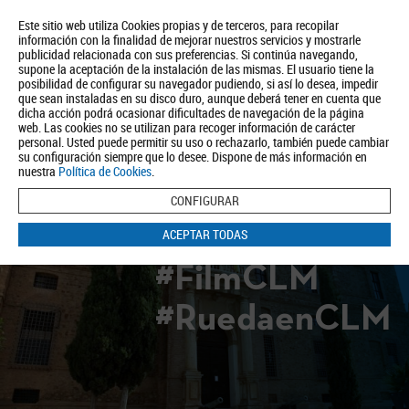
Este sitio web utiliza Cookies propias y de terceros, para recopilar
información con la finalidad de mejorar nuestros servicios y mostrarle
publicidad relacionada con sus preferencias. Si continúa navegando,
supone la aceptación de la instalación de las mismas. El usuario tiene la
posibilidad de configurar su navegador pudiendo, si así lo desea, impedir
que sean instaladas en su disco duro, aunque deberá tener en cuenta que
dicha acción podrá ocasionar dificultades de navegación de la página
Quiénes somos
Turismo
Política de Privacidad
Aviso Legal
web. Las cookies no se utilizan para recoger información de carácter
Política de Cookies
personal. Usted puede permitir su uso o rechazarlo, también puede cambiar
su configuración siempre que lo desee. Dispone de más información en
BUSCAR
nuestra
Política de Cookies
.
CONFIGURAR
ACEPTAR TODAS
#FilmCLM
#RuedaenCLM