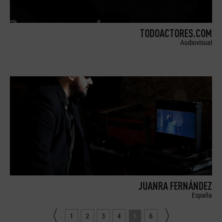
TODOACTORES.COM
Audiovisual
JUANRA FERNÁNDEZ
España
1
2
3
4
5
6