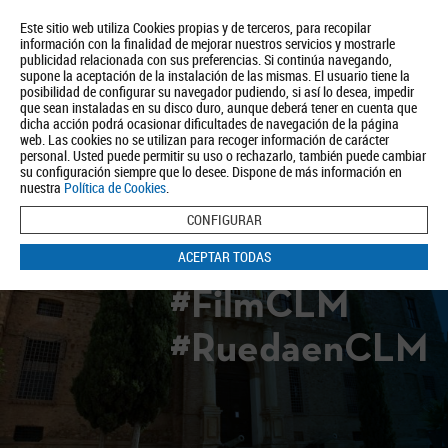
Este sitio web utiliza Cookies propias y de terceros, para recopilar
información con la finalidad de mejorar nuestros servicios y mostrarle
publicidad relacionada con sus preferencias. Si continúa navegando,
supone la aceptación de la instalación de las mismas. El usuario tiene la
posibilidad de configurar su navegador pudiendo, si así lo desea, impedir
que sean instaladas en su disco duro, aunque deberá tener en cuenta que
dicha acción podrá ocasionar dificultades de navegación de la página
Quiénes somos
Turismo
Política de Privacidad
Aviso Legal
web. Las cookies no se utilizan para recoger información de carácter
Política de Cookies
personal. Usted puede permitir su uso o rechazarlo, también puede cambiar
su configuración siempre que lo desee. Dispone de más información en
BUSCAR
nuestra
Política de Cookies
.
CONFIGURAR
ACEPTAR TODAS
#FilmCLM
#RuedaenCLM