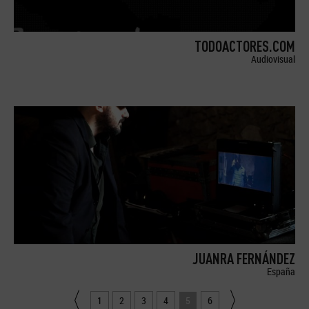
TODOACTORES.COM
Audiovisual
JUANRA FERNÁNDEZ
España
1
2
3
4
5
6