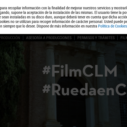
, para recopilar información con la finalidad de mejorar nuestros servicios y mostrar
Quiénes somos
Turismo
Polít
ando, supone la aceptación de la instalación de las mismas. El usuario tiene la po
ue sean instaladas en su disco duro, aunque deberá tener en cuenta que dicha acci
ookies no se utilizan para recoger información de carácter personal. Usted puede pe
ón siempre que lo desee. Dispone de más información en nuestra
Política de Cookies
 PRODUCCIÓN
ASESORÍA A PRODUCCIONES
PERMISOS Y TRÁMITES
FIL
#FilmCLM
#Ruedaen