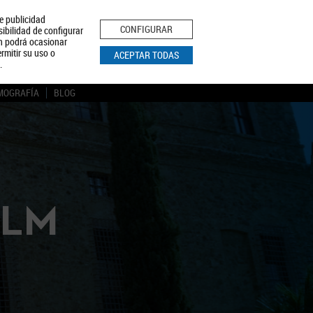
le publicidad
ica de Privacidad
Aviso Legal
Política de Cookies
CONFIGURAR
sibilidad de configurar
ón podrá ocasionar
BUSCAR
rmitir su uso o
ACEPTAR TODAS
.
MOGRAFÍA
BLOG
CLM