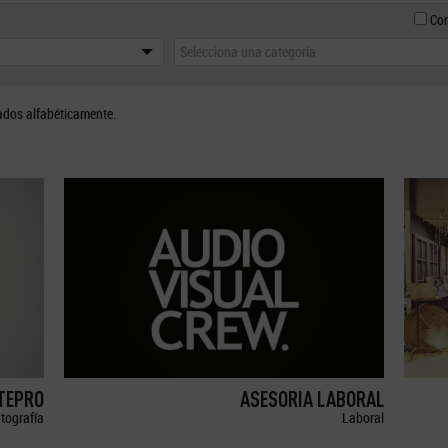
Con
Selecciona una categoría
ados alfabéticamente.
ETEPRO
ASESORIA LABORAL
tografía
Laboral