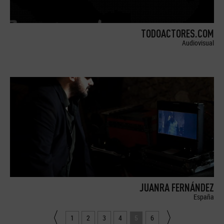
TODOACTORES.COM
Audiovisual
JUANRA FERNÁNDEZ
España
1
2
3
4
5
6