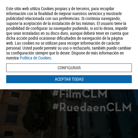
Este sitio web utiliza Cookies propias y de terceros, para recopilar
información con la finalidad de mejorar nuestros servicios y mostrarle
publicidad relacionada con sus preferencias. Si continúa navegando,
supone la aceptación de la instalación de las mismas. El usuario tiene la
posibilidad de configurar su navegador pudiendo, si así lo desea, impedir
que sean instaladas en su disco duro, aunque deberá tener en cuenta que
dicha acción podrá ocasionar dificultades de navegación de la página
Quiénes somos
Turismo
Política de Privacidad
Aviso Legal
web. Las cookies no se utilizan para recoger información de carácter
Política de Cookies
personal. Usted puede permitir su uso o rechazarlo, también puede cambiar
su configuración siempre que lo desee. Dispone de más información en
BUSCAR
nuestra
Política de Cookies
.
CONFIGURAR
ACEPTAR TODAS
#FilmCLM
#RuedaenCLM