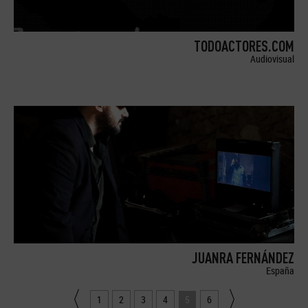
TODOACTORES.COM
Audiovisual
JUANRA FERNÁNDEZ
España
1
2
3
4
5
6