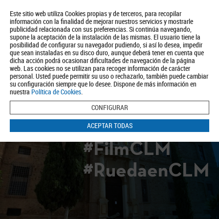
Este sitio web utiliza Cookies propias y de terceros, para recopilar
información con la finalidad de mejorar nuestros servicios y mostrarle
publicidad relacionada con sus preferencias. Si continúa navegando,
supone la aceptación de la instalación de las mismas. El usuario tiene la
posibilidad de configurar su navegador pudiendo, si así lo desea, impedir
que sean instaladas en su disco duro, aunque deberá tener en cuenta que
dicha acción podrá ocasionar dificultades de navegación de la página
Quiénes somos
Turismo
Política de Privacidad
Aviso Legal
web. Las cookies no se utilizan para recoger información de carácter
Política de Cookies
personal. Usted puede permitir su uso o rechazarlo, también puede cambiar
su configuración siempre que lo desee. Dispone de más información en
BUSCAR
nuestra
Política de Cookies
.
CONFIGURAR
ACEPTAR TODAS
#FilmCLM
#RuedaenCLM