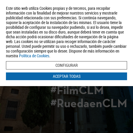
Este sitio web utiliza Cookies propias y de terceros, para recopilar
información con la finalidad de mejorar nuestros servicios y mostrarle
publicidad relacionada con sus preferencias. Si continúa navegando,
supone la aceptación de la instalación de las mismas. El usuario tiene la
posibilidad de configurar su navegador pudiendo, si así lo desea, impedir
que sean instaladas en su disco duro, aunque deberá tener en cuenta que
dicha acción podrá ocasionar dificultades de navegación de la página
Quiénes somos
Turismo
Política de Privacidad
Aviso Legal
web. Las cookies no se utilizan para recoger información de carácter
Política de Cookies
personal. Usted puede permitir su uso o rechazarlo, también puede cambiar
su configuración siempre que lo desee. Dispone de más información en
BUSCAR
nuestra
Política de Cookies
.
CONFIGURAR
ACEPTAR TODAS
#FilmCLM
#RuedaenCLM