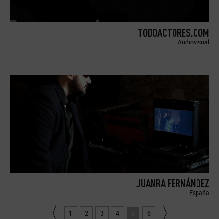
TODOACTORES.COM
Audiovisual
JUANRA FERNÁNDEZ
España
1
2
3
4
5
6