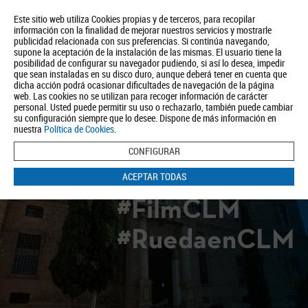
Este sitio web utiliza Cookies propias y de terceros, para recopilar
información con la finalidad de mejorar nuestros servicios y mostrarle
publicidad relacionada con sus preferencias. Si continúa navegando,
supone la aceptación de la instalación de las mismas. El usuario tiene la
posibilidad de configurar su navegador pudiendo, si así lo desea, impedir
que sean instaladas en su disco duro, aunque deberá tener en cuenta que
dicha acción podrá ocasionar dificultades de navegación de la página
Quiénes somos
Turismo
Política de Privacidad
Aviso Legal
web. Las cookies no se utilizan para recoger información de carácter
Política de Cookies
personal. Usted puede permitir su uso o rechazarlo, también puede cambiar
su configuración siempre que lo desee. Dispone de más información en
BUSCAR
nuestra
Política de Cookies
.
CONFIGURAR
ACEPTAR TODAS
#FilmCLM
#RuedaenCLM