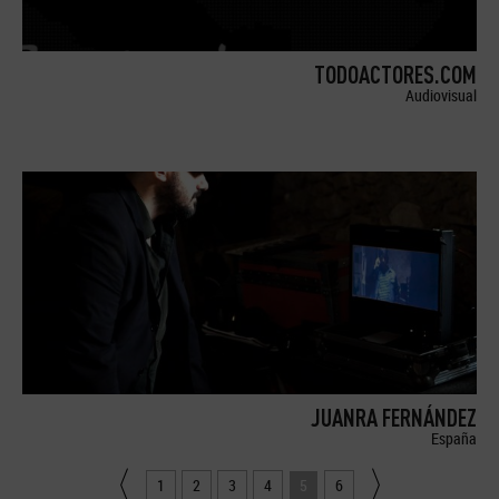
TODOACTORES.COM
Audiovisual
JUANRA FERNÁNDEZ
España
1
2
3
4
5
6