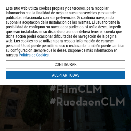
Este sitio web utiliza Cookies propias y de terceros, para recopilar
información con la finalidad de mejorar nuestros servicios y mostrarle
publicidad relacionada con sus preferencias. Si continúa navegando,
supone la aceptación de la instalación de las mismas. El usuario tiene la
posibilidad de configurar su navegador pudiendo, si así lo desea, impedir
que sean instaladas en su disco duro, aunque deberá tener en cuenta que
dicha acción podrá ocasionar dificultades de navegación de la página
Quiénes somos
Turismo
Política de Privacidad
Aviso Legal
web. Las cookies no se utilizan para recoger información de carácter
Política de Cookies
personal. Usted puede permitir su uso o rechazarlo, también puede cambiar
su configuración siempre que lo desee. Dispone de más información en
BUSCAR
nuestra
Política de Cookies
.
CONFIGURAR
ACEPTAR TODAS
#FilmCLM
#RuedaenCLM