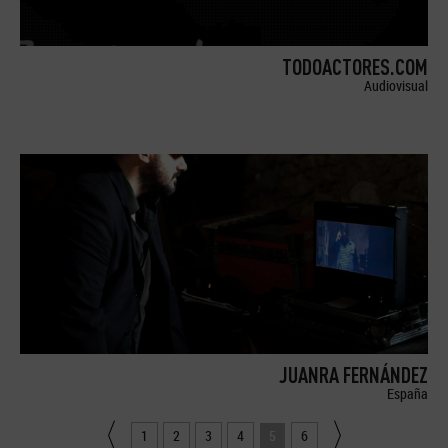
TODOACTORES.COM
Audiovisual
JUANRA FERNÁNDEZ
España
1
2
3
4
5
6