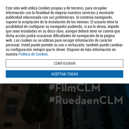
Este sitio web utiliza Cookies propias y de terceros, para recopilar
información con la finalidad de mejorar nuestros servicios y mostrarle
publicidad relacionada con sus preferencias. Si continúa navegando,
supone la aceptación de la instalación de las mismas. El usuario tiene la
posibilidad de configurar su navegador pudiendo, si así lo desea, impedir
que sean instaladas en su disco duro, aunque deberá tener en cuenta que
dicha acción podrá ocasionar dificultades de navegación de la página
Quiénes somos
Turismo
Política de Privacidad
Aviso Legal
web. Las cookies no se utilizan para recoger información de carácter
Política de Cookies
personal. Usted puede permitir su uso o rechazarlo, también puede cambiar
su configuración siempre que lo desee. Dispone de más información en
BUSCAR
nuestra
Política de Cookies
.
CONFIGURAR
ACEPTAR TODAS
#FilmCLM
#RuedaenCLM