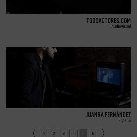
TODOACTORES.COM
Audiovisual
JUANRA FERNÁNDEZ
España
1
2
3
4
5
6