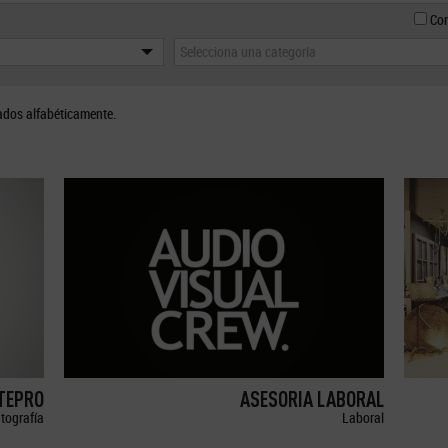
Con
Selecciona una categoría
ados alfabéticamente.
ETEPRO
ASESORIA LABORAL
tografía
Laboral