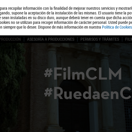
, para recopilar información con la finalidad de mejorar nuestros servicios y mostrar
Quiénes somos
Turismo
Polít
ando, supone la aceptación de la instalación de las mismas. El usuario tiene la po
ue sean instaladas en su disco duro, aunque deberá tener en cuenta que dicha acci
ookies no se utilizan para recoger información de carácter personal. Usted puede pe
ón siempre que lo desee. Dispone de más información en nuestra
Política de Cookies
 PRODUCCIÓN
ASESORÍA A PRODUCCIONES
PERMISOS Y TRÁMITES
FIL
#FilmCLM
#Ruedaen