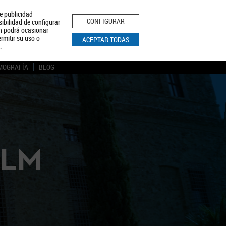
le publicidad
ica de Privacidad
Aviso Legal
Política de Cookies
CONFIGURAR
sibilidad de configurar
ón podrá ocasionar
BUSCAR
rmitir su uso o
ACEPTAR TODAS
.
MOGRAFÍA
BLOG
CLM