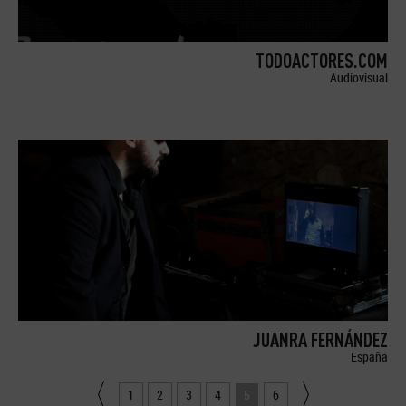
TODOACTORES.COM
Audiovisual
JUANRA FERNÁNDEZ
España
1
2
3
4
5
6