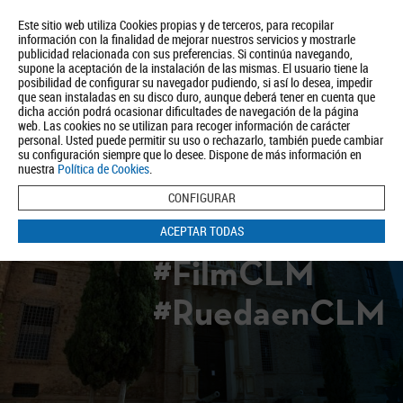
Este sitio web utiliza Cookies propias y de terceros, para recopilar
información con la finalidad de mejorar nuestros servicios y mostrarle
publicidad relacionada con sus preferencias. Si continúa navegando,
supone la aceptación de la instalación de las mismas. El usuario tiene la
posibilidad de configurar su navegador pudiendo, si así lo desea, impedir
que sean instaladas en su disco duro, aunque deberá tener en cuenta que
dicha acción podrá ocasionar dificultades de navegación de la página
Quiénes somos
Turismo
Política de Privacidad
Aviso Legal
web. Las cookies no se utilizan para recoger información de carácter
Política de Cookies
personal. Usted puede permitir su uso o rechazarlo, también puede cambiar
su configuración siempre que lo desee. Dispone de más información en
BUSCAR
nuestra
Política de Cookies
.
CONFIGURAR
ACEPTAR TODAS
#FilmCLM
#RuedaenCLM