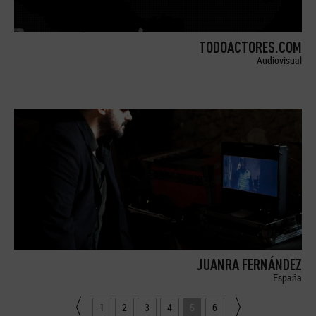
TODOACTORES.COM
Audiovisual
JUANRA FERNÁNDEZ
España
1
2
3
4
5
6