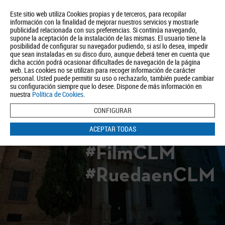
Este sitio web utiliza Cookies propias y de terceros, para recopilar
información con la finalidad de mejorar nuestros servicios y mostrarle
publicidad relacionada con sus preferencias. Si continúa navegando,
supone la aceptación de la instalación de las mismas. El usuario tiene la
posibilidad de configurar su navegador pudiendo, si así lo desea, impedir
que sean instaladas en su disco duro, aunque deberá tener en cuenta que
dicha acción podrá ocasionar dificultades de navegación de la página
Quiénes somos
Turismo
Política de Privacidad
Aviso Legal
web. Las cookies no se utilizan para recoger información de carácter
Política de Cookies
personal. Usted puede permitir su uso o rechazarlo, también puede cambiar
su configuración siempre que lo desee. Dispone de más información en
BUSCAR
nuestra
Política de Cookies
.
CONFIGURAR
ACEPTAR TODAS
#FilmCLM
#RuedaenCLM