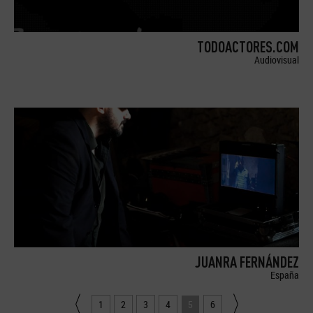
TODOACTORES.COM
Audiovisual
JUANRA FERNÁNDEZ
España
1
2
3
4
5
6