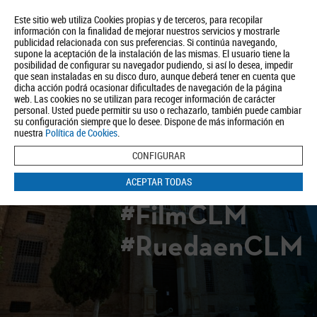
Este sitio web utiliza Cookies propias y de terceros, para recopilar
información con la finalidad de mejorar nuestros servicios y mostrarle
publicidad relacionada con sus preferencias. Si continúa navegando,
supone la aceptación de la instalación de las mismas. El usuario tiene la
posibilidad de configurar su navegador pudiendo, si así lo desea, impedir
que sean instaladas en su disco duro, aunque deberá tener en cuenta que
dicha acción podrá ocasionar dificultades de navegación de la página
Quiénes somos
Turismo
Política de Privacidad
Aviso Legal
web. Las cookies no se utilizan para recoger información de carácter
Política de Cookies
personal. Usted puede permitir su uso o rechazarlo, también puede cambiar
su configuración siempre que lo desee. Dispone de más información en
BUSCAR
nuestra
Política de Cookies
.
CONFIGURAR
ACEPTAR TODAS
#FilmCLM
#RuedaenCLM