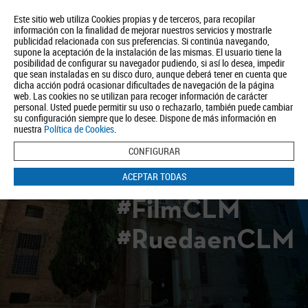
Este sitio web utiliza Cookies propias y de terceros, para recopilar
información con la finalidad de mejorar nuestros servicios y mostrarle
publicidad relacionada con sus preferencias. Si continúa navegando,
supone la aceptación de la instalación de las mismas. El usuario tiene la
posibilidad de configurar su navegador pudiendo, si así lo desea, impedir
que sean instaladas en su disco duro, aunque deberá tener en cuenta que
dicha acción podrá ocasionar dificultades de navegación de la página
Quiénes somos
Turismo
Política de Privacidad
Aviso Legal
web. Las cookies no se utilizan para recoger información de carácter
Política de Cookies
personal. Usted puede permitir su uso o rechazarlo, también puede cambiar
su configuración siempre que lo desee. Dispone de más información en
BUSCAR
nuestra
Política de Cookies
.
CONFIGURAR
ACEPTAR TODAS
#FilmCLM
#RuedaenCLM