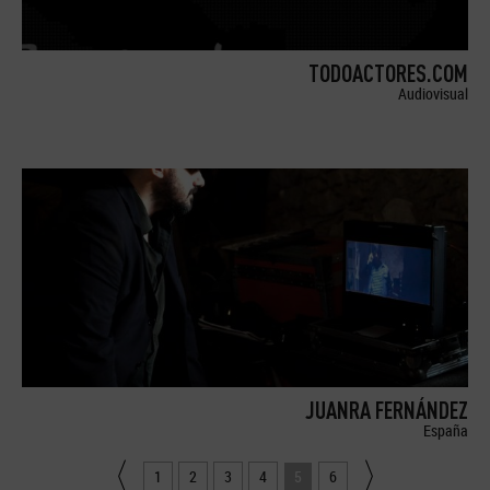
TODOACTORES.COM
Audiovisual
JUANRA FERNÁNDEZ
España
1
2
3
4
5
6